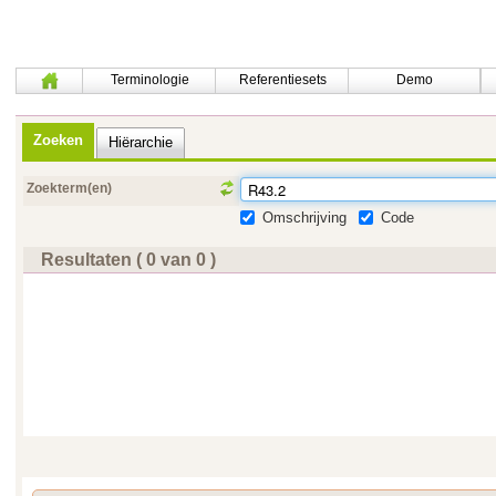
Terminologie
Referentiesets
Demo
Zoeken
Hiërarchie
Zoekterm(en)
Omschrijving
Code
Resultaten ( 0 van 0 )