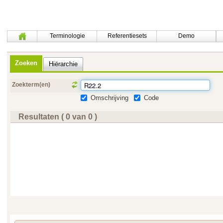
Terminologie
Referentiesets
Demo
Zoeken
Hiërarchie
Zoekterm(en)
Omschrijving
Code
Resultaten ( 0 van 0 )