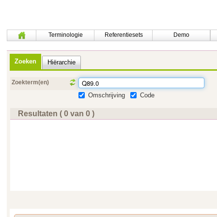
Terminologie
Referentiesets
Demo
Zoeken
Hiërarchie
Zoekterm(en)
Omschrijving
Code
Resultaten ( 0 van 0 )