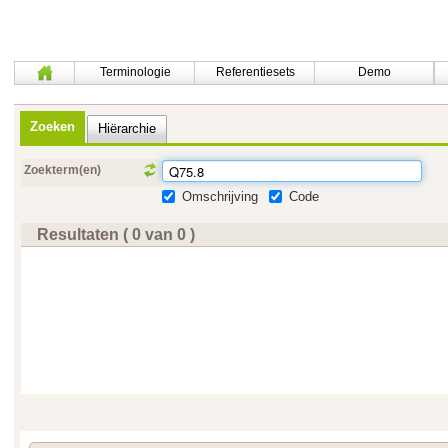
Terminologie
Referentiesets
Demo
Zoeken
Hiërarchie
Zoekterm(en)
Omschrijving
Code
Resultaten ( 0 van 0 )