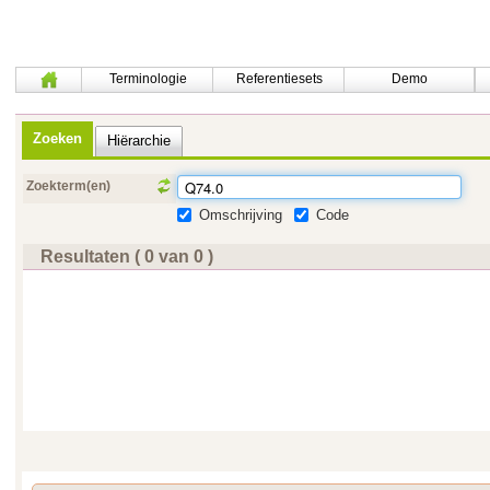
Terminologie
Referentiesets
Demo
Zoeken
Hiërarchie
Zoekterm(en)
Omschrijving
Code
Resultaten ( 0 van 0 )