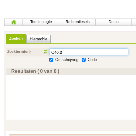
Terminologie
Referentiesets
Demo
Zoeken
Hiërarchie
Zoekterm(en)
Omschrijving
Code
Resultaten ( 0 van 0 )