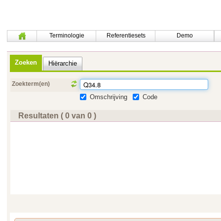
Terminologie
Referentiesets
Demo
Zoeken
Hiërarchie
Zoekterm(en)
Omschrijving
Code
Resultaten ( 0 van 0 )