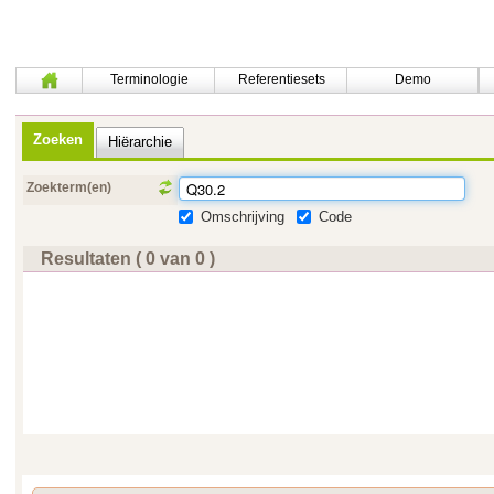
Terminologie
Referentiesets
Demo
Zoeken
Hiërarchie
Zoekterm(en)
Omschrijving
Code
Resultaten ( 0 van 0 )