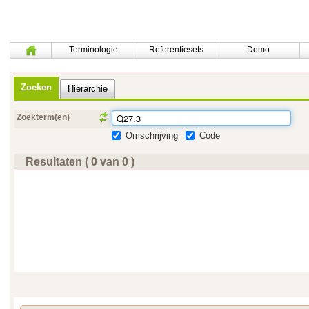
Terminologie
Referentiesets
Demo
Zoeken
Hiërarchie
Zoekterm(en)
Omschrijving
Code
Resultaten ( 0 van 0 )