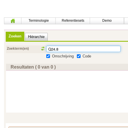
Terminologie
Referentiesets
Demo
Zoeken
Hiërarchie
Zoekterm(en)
Omschrijving
Code
Resultaten ( 0 van 0 )