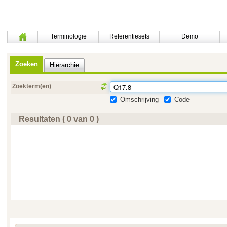
Terminologie
Referentiesets
Demo
Zoeken
Hiërarchie
Zoekterm(en)
Omschrijving
Code
Resultaten ( 0 van 0 )