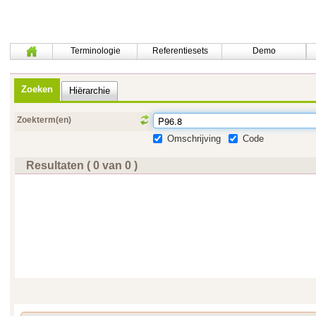
Terminologie
Referentiesets
Demo
Zoeken
Hiërarchie
Zoekterm(en)
Omschrijving
Code
Resultaten ( 0 van 0 )