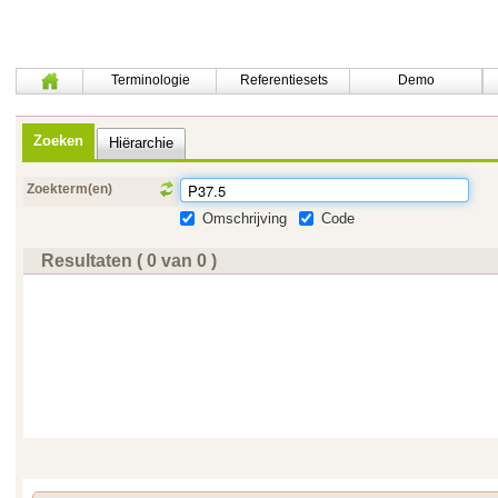
Terminologie
Referentiesets
Demo
Zoeken
Hiërarchie
Zoekterm(en)
Omschrijving
Code
Resultaten ( 0 van 0 )