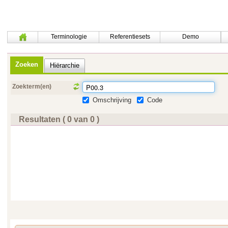
Terminologie
Referentiesets
Demo
Zoeken
Hiërarchie
Zoekterm(en)
Omschrijving
Code
Resultaten ( 0 van 0 )