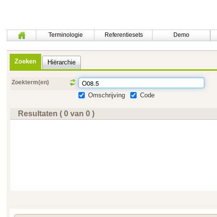
Terminologie
Referentiesets
Demo
Zoeken
Hiërarchie
Zoekterm(en)
Omschrijving
Code
Resultaten ( 0 van 0 )