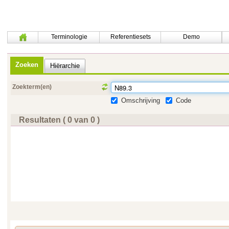
Terminologie
Referentiesets
Demo
Zoeken
Hiërarchie
Zoekterm(en)
Omschrijving
Code
Resultaten ( 0 van 0 )