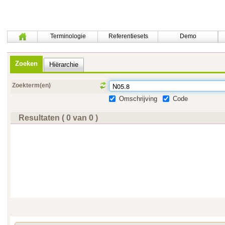
Terminologie
Referentiesets
Demo
Zoeken
Hiërarchie
Zoekterm(en)
Omschrijving
Code
Resultaten ( 0 van 0 )