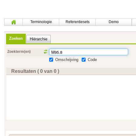
Terminologie
Referentiesets
Demo
Zoeken
Hiërarchie
Zoekterm(en)
Omschrijving
Code
Resultaten ( 0 van 0 )