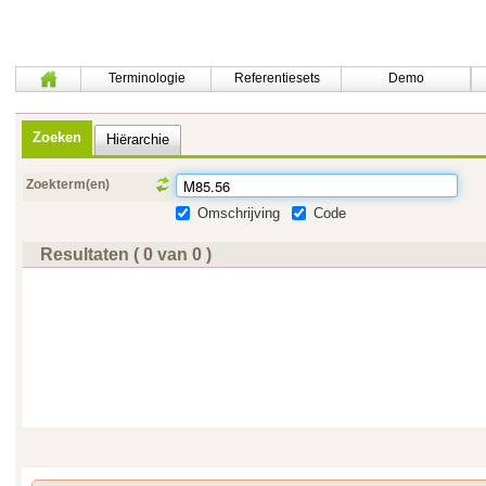
Terminologie
Referentiesets
Demo
Zoeken
Hiërarchie
Zoekterm(en)
Omschrijving
Code
Resultaten ( 0 van 0 )