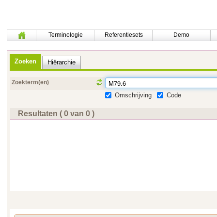
Terminologie
Referentiesets
Demo
Zoeken
Hiërarchie
Zoekterm(en)
Omschrijving
Code
Resultaten ( 0 van 0 )