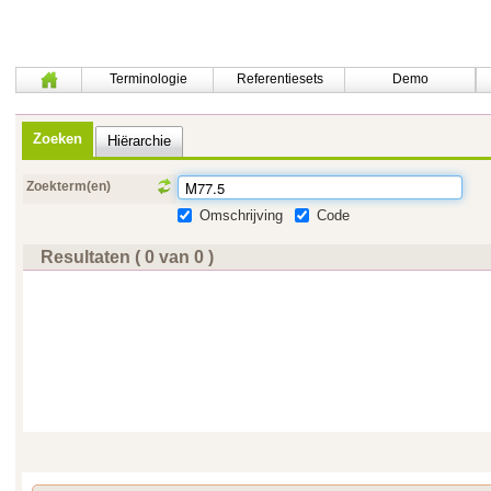
Terminologie
Referentiesets
Demo
Zoeken
Hiërarchie
Zoekterm(en)
Omschrijving
Code
Resultaten ( 0 van 0 )