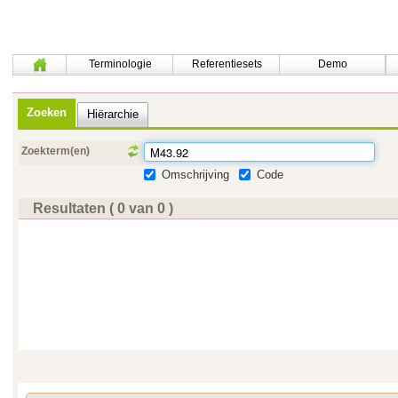
Terminologie
Referentiesets
Demo
Zoeken
Hiërarchie
Zoekterm(en)
Omschrijving
Code
Resultaten ( 0 van 0 )