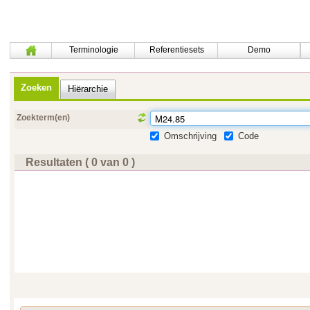
Terminologie
Referentiesets
Demo
Zoeken
Hiërarchie
Zoekterm(en)
Omschrijving
Code
Resultaten ( 0 van 0 )