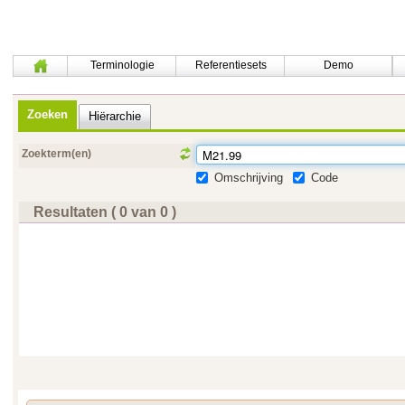
Terminologie
Referentiesets
Demo
Zoeken
Hiërarchie
Zoekterm(en)
Omschrijving
Code
Resultaten ( 0 van 0 )