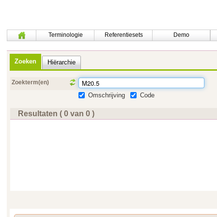
Terminologie
Referentiesets
Demo
Zoeken
Hiërarchie
Zoekterm(en)
Omschrijving
Code
Resultaten ( 0 van 0 )