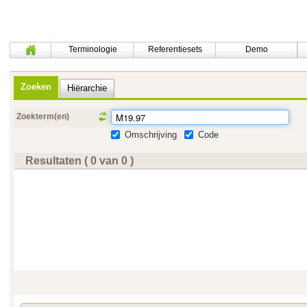
Terminologie
Referentiesets
Demo
Zoeken
Hiërarchie
Zoekterm(en)
Omschrijving
Code
Resultaten ( 0 van 0 )