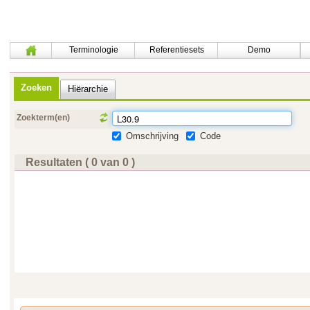
Terminologie
Referentiesets
Demo
Zoeken
Hiërarchie
Zoekterm(en)
Omschrijving
Code
Resultaten ( 0 van 0 )