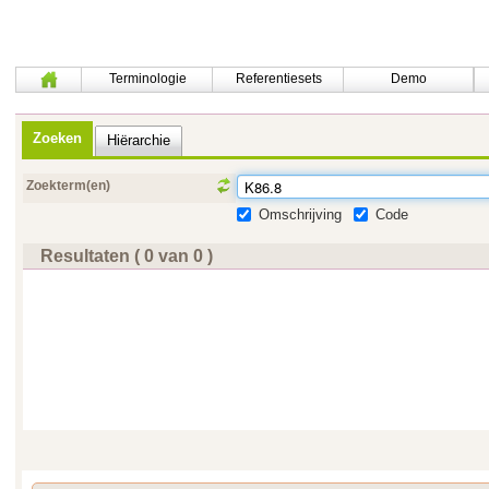
Terminologie
Referentiesets
Demo
Zoeken
Hiërarchie
Zoekterm(en)
Omschrijving
Code
Resultaten ( 0 van 0 )