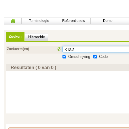
Terminologie
Referentiesets
Demo
Zoeken
Hiërarchie
Zoekterm(en)
Omschrijving
Code
Resultaten ( 0 van 0 )