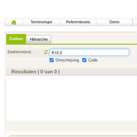
Terminologie
Referentiesets
Demo
Zoeken
Hiërarchie
Zoekterm(en)
Omschrijving
Code
Resultaten ( 0 van 0 )