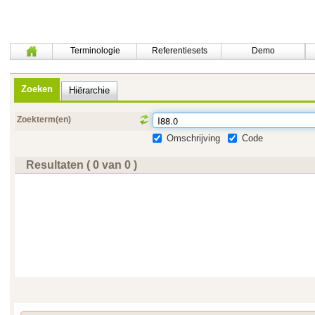
Terminologie
Referentiesets
Demo
Zoeken
Hiërarchie
Zoekterm(en)
Omschrijving
Code
Resultaten ( 0 van 0 )