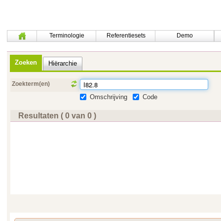
Terminologie
Referentiesets
Demo
Zoeken
Hiërarchie
Zoekterm(en)
Omschrijving
Code
Resultaten ( 0 van 0 )