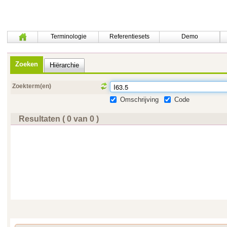
Terminologie
Referentiesets
Demo
Zoeken
Hiërarchie
Zoekterm(en)
Omschrijving
Code
Resultaten ( 0 van 0 )