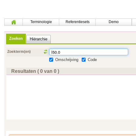
Terminologie
Referentiesets
Demo
Zoeken
Hiërarchie
Zoekterm(en)
Omschrijving
Code
Resultaten ( 0 van 0 )