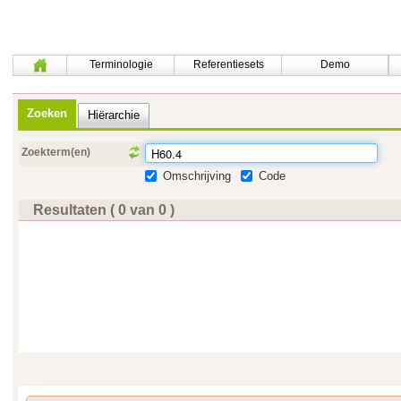
Terminologie
Referentiesets
Demo
Zoeken
Hiërarchie
Zoekterm(en)
Omschrijving
Code
Resultaten ( 0 van 0 )