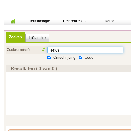
Terminologie
Referentiesets
Demo
Zoeken
Hiërarchie
Zoekterm(en)
Omschrijving
Code
Resultaten ( 0 van 0 )