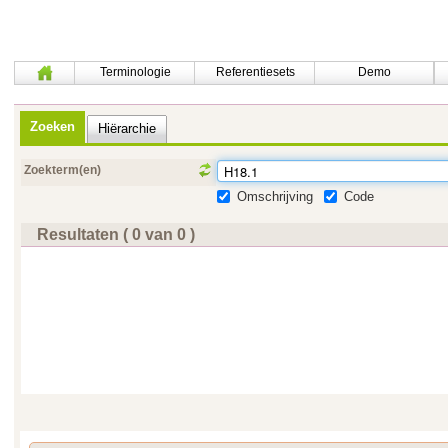
Terminologie
Referentiesets
Demo
Zoeken
Hiërarchie
Zoekterm(en)
Omschrijving
Code
Resultaten ( 0 van 0 )