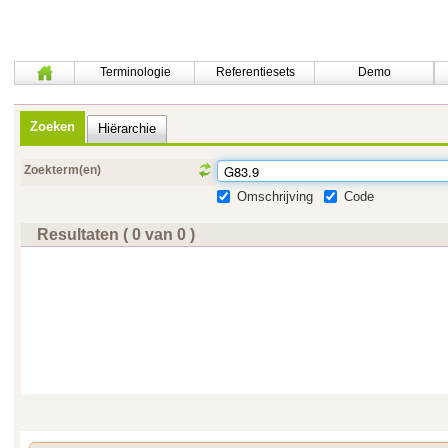
Terminologie
Referentiesets
Demo
Zoeken
Hiërarchie
Zoekterm(en)
Omschrijving
Code
Resultaten ( 0 van 0 )