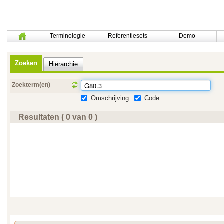
Terminologie
Referentiesets
Demo
Zoeken
Hiërarchie
Zoekterm(en)
Omschrijving
Code
Resultaten ( 0 van 0 )