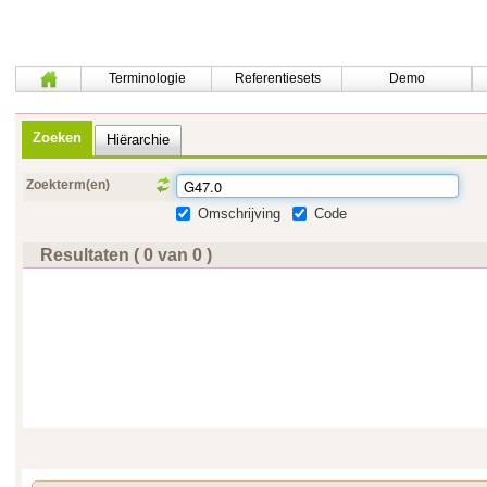
Terminologie
Referentiesets
Demo
Zoeken
Hiërarchie
Zoekterm(en)
Omschrijving
Code
Resultaten ( 0 van 0 )