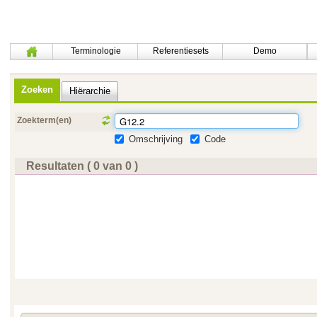
Terminologie
Referentiesets
Demo
Zoeken
Hiërarchie
Zoekterm(en)
Omschrijving
Code
Resultaten ( 0 van 0 )