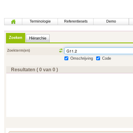
Terminologie
Referentiesets
Demo
Zoeken
Hiërarchie
Zoekterm(en)
Omschrijving
Code
Resultaten ( 0 van 0 )