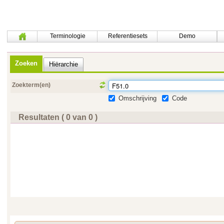
Terminologie
Referentiesets
Demo
Zoeken
Hiërarchie
Zoekterm(en)
Omschrijving
Code
Resultaten ( 0 van 0 )