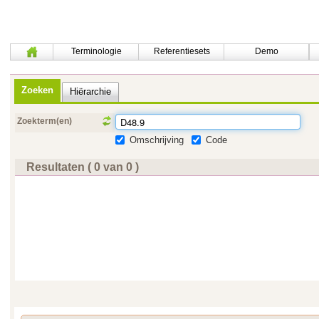
Terminologie
Referentiesets
Demo
Zoeken
Hiërarchie
Zoekterm(en)
Omschrijving
Code
Resultaten ( 0 van 0 )