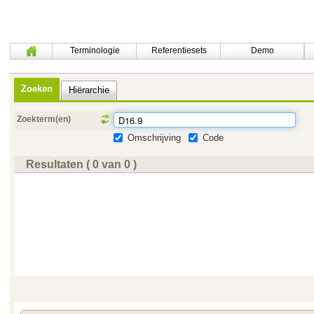
Terminologie
Referentiesets
Demo
Zoeken
Hiërarchie
Zoekterm(en)
Omschrijving
Code
Resultaten ( 0 van 0 )