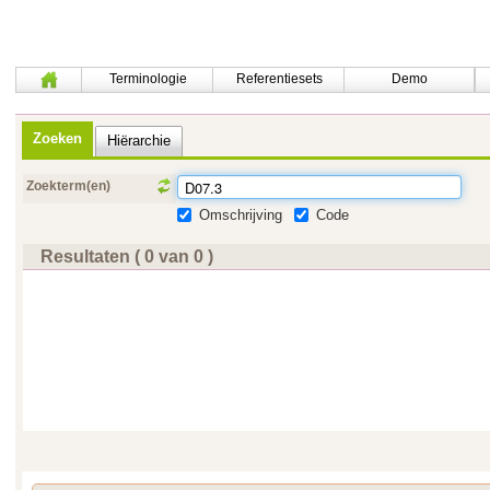
Terminologie
Referentiesets
Demo
Zoeken
Hiërarchie
Zoekterm(en)
Omschrijving
Code
Resultaten ( 0 van 0 )