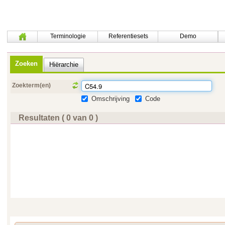
Terminologie
Referentiesets
Demo
Zoeken
Hiërarchie
Zoekterm(en)
Omschrijving
Code
Resultaten ( 0 van 0 )