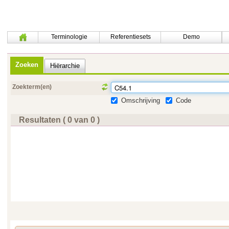
Terminologie
Referentiesets
Demo
Zoeken
Hiërarchie
Zoekterm(en)
Omschrijving
Code
Resultaten ( 0 van 0 )