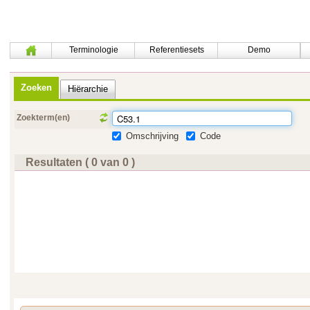
Terminologie
Referentiesets
Demo
Zoeken
Hiërarchie
Zoekterm(en)
Omschrijving
Code
Resultaten ( 0 van 0 )