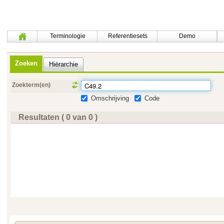
Terminologie
Referentiesets
Demo
Zoeken
Hiërarchie
Zoekterm(en)
Omschrijving
Code
Resultaten ( 0 van 0 )